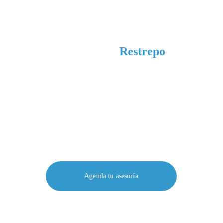
Diego Ángel 
Restrepo 
¿Listo para dar el siguiente paso en tu 
negocio y en tu vida?
Reserva hoy tu primera mentoría sin costo y 
empecemos a trazar el camino hacia tus 
objetivos.
Agenda tu asesoría