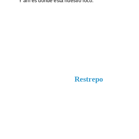
Y ahí es donde está nuestro foco.
Diego Ángel 
Restrepo 
¿Listo para dar el siguiente paso en tu 
negocio y en tu vida?
Reserva hoy tu primera mentoría sin costo y 
empecemos a trazar el camino hacia tus 
objetivos.