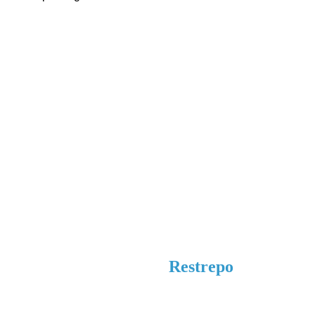
Diego Ángel 
Restrepo 
¿Listo para dar el siguiente paso en tu 
negocio y en tu vida?